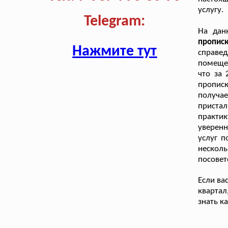
услугу.
Telegram:
На дан
пропис
Нажмите тут
справед
помещен
что за
пропис
получа
пристал
практи
уверен
услуг п
несколь
посовет
Если ва
квартал
знать к