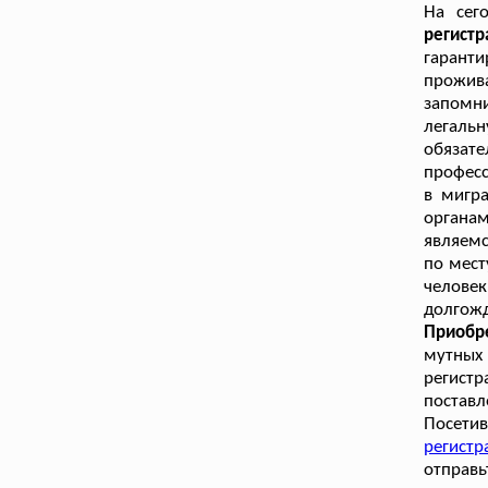
На сег
регист
гарант
прожив
запомни
легаль
обяза
професс
в мигр
органа
являемс
по мест
челове
долгож
Приобр
мутных
регистр
поставл
Посети
регистр
отправь