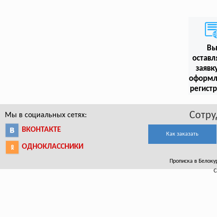
В
оставл
заявк
оформл
регист
Сотру
Мы в социальных сетях:
ВКОНТАКТЕ
Как заказать
ОДНОКЛАССНИКИ
Прописка в Белокур
С