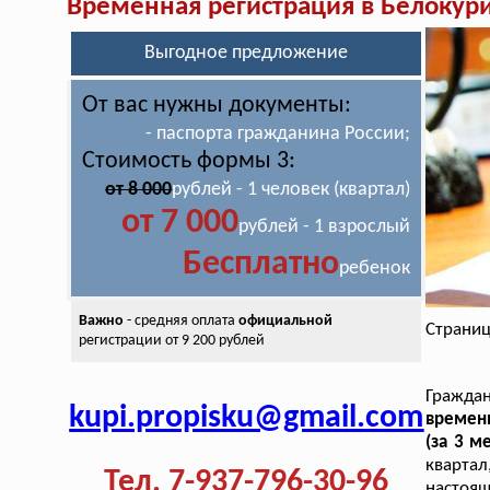
Временная регистрация в Белокур
Выгодное предложение
От вас нужны документы:
- паспорта гражданина России;
Стоимость формы 3:
от 8 000
рублей - 1 человек (квартал)
от 7 000
рублей - 1 взрослый
Бесплатно
ребенок
Важно
- средняя оплата
официальной
Страниц
регистрации от 9 200 рублей
Граждан
kupi.propisku@gmail.com
временн
(за 3 м
кварта
Тел. 7-937-796-30-96
настоя